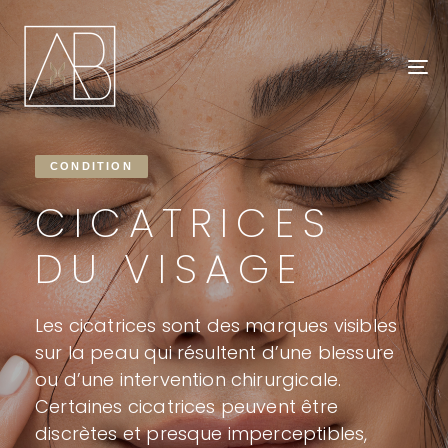
Skip
Skip
links
to
primary
To
navigation
na
Skip
to
CONDITION
content
CICATRICES
DU
VISAGE
Les cicatrices sont des marques visibles
sur la peau qui résultent d’une blessure
ou d’une intervention chirurgicale.
Certaines cicatrices peuvent être
discrètes et presque imperceptibles,