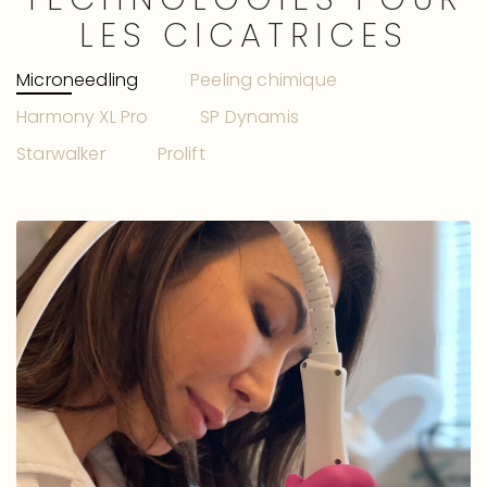
LES
CICATRICES
Microneedling
Peeling chimique
Harmony XL Pro
SP Dynamis
Starwalker
Prolift